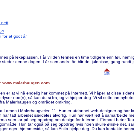
 nett
av?
 for et godt år
ennes på lekeplassen. I år vil den tennes en time tidligere enn før, neml
e steder denne dagen. I år som andre år, blir det julenisse, gang rundt j
Opp
t: www.malerhaugen.com
gen er at vi nå endelig har kommet på Internett. Vi håper at disse siden
lyser noe(n), så kan du si fra, og vi hjelper deg. Vi vil sette inn nyhe
te fra Malerhaugen og området omkring.
ta Larsen i Malerhaugveien 11. Hun er utdannet web-designer og har lage
un har tatt arbeidet særdeles alvorlig. Hun har vært lett å samarbeide
 firma som tar på seg oppdrag om design for Internett. Firmaet heter Ta
ligområde. Hun tar også på seg oppdrag hvis noen skulle ønske det, sannsy
egger egen hjemmeside, så kan Anita hjelpe deg. Du kan kontakte hen