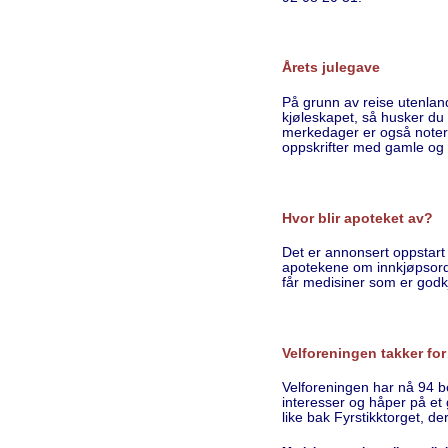
Årets julegave
På grunn av reise utenlan
kjøleskapet, så husker du
merkedager er også notert
oppskrifter med gamle og 
Hvor blir apoteket av?
Det er annonsert oppstart 
apotekene om innkjøpsordni
får medisiner som er godk
Velforeningen takker for
Velforeningen har nå 94 b
interesser og håper på et 
like bak Fyrstikktorget, d