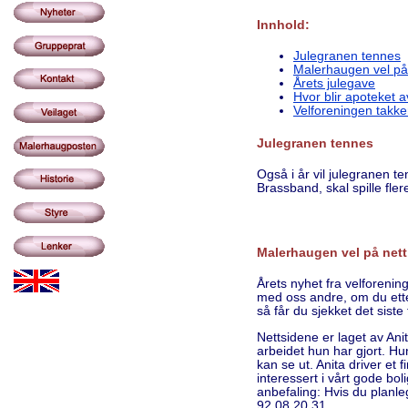
Innhold:
Julegranen tennes
Malerhaugen vel på
Årets julegave
Hvor blir apoteket 
Velforeningen takker
Julegranen tennes
Også i år vil julegranen t
Brassband, skal spille fler
Malerhaugen vel på net
Årets nyhet fra velforenin
med oss andre, om du etter
så får du sjekket det sis
Nettsidene er laget av Ani
arbeidet hun har gjort. H
kan se ut. Anita driver et
interessert i vårt gode bo
anbefaling: Hvis du planl
92 08 20 31.