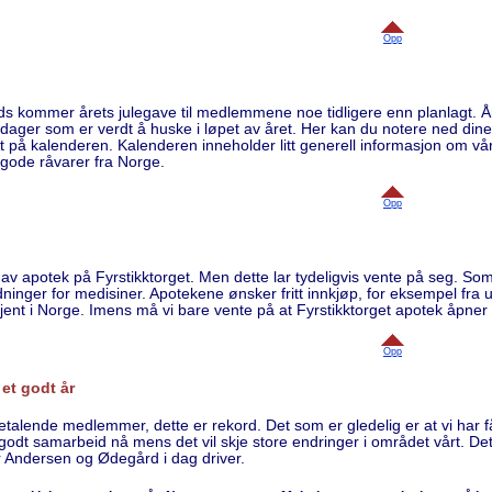
Opp
ds kommer årets julegave til medlemmene noe tidligere enn planlagt. Å
 dager som er verdt å huske i løpet av året. Her kan du notere ned di
 på kalenderen. Kalenderen inneholder litt generell informasjon om vårt
gode råvarer fra Norge.
Opp
av apotek på Fyrstikktorget. Men dette lar tydeligvis vente på seg. So
nger for medisiner. Apotekene ønsker fritt innkjøp, for eksempel fra u
jent i Norge. Imens må vi bare vente på at Fyrstikktorget apotek åpner
Opp
 et godt år
etalende medlemmer, dette er rekord. Det som er gledelig er at vi har
godt samarbeid nå mens det vil skje store endringer i området vårt. Det 
er Andersen og Ødegård i dag driver.