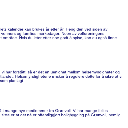
rets kalender kan brukes år etter år. Heng den ved siden av
ne venners og families merkedager. Noen av velforeningens
 område. Hvis du leter etter noe godt å spise, kan du også finne
m vi har forstått, så er det en uenighet mellom helsemyndigheter og
tlandet. Helsemyndighetene ønsker å regulere dette for å sikre at vi
 som planlagt.
 fått mange nye medlemmer fra Grønvoll. Vi har mange felles
siste er at det nå er offentliggjort boligbygging på Grønvoll, nemlig