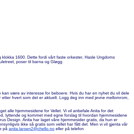
ig klokka 1600. Dette fordi vårt faste orkester, Hasle Ungdoms
uletreet, poser til barna og Gløgg.
e kan være av interesse for beboere. Hvis du har en nyhet du vil dele
ter etter hvert som det er aktuelt. Logg deg inn med jevne mellomrom,
t alle hjemmesidene for Vellet. Vi vil anbefale Anita for det
 med, lyttende og kommet med egne forslag til hvordan hjemmesidene
urus Design. Anita har laget våre hjemmesider gratis, da hun er
nligvis ikke så gratis som vellet har fått det. Men vi vil gjenta vår
ne på
anita.larsen2@chello.no
eller på telefon