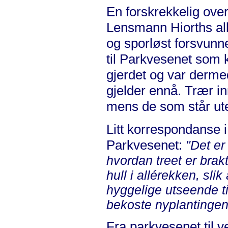
En forskrekkelig overs
Lensmann Hiorths allé
og sporløst forsvunn
til Parkvesenet som k
gjerdet og var derme
gjelder ennå. Trær in
mens de som står ute
Litt korrespondanse i
Parkvesenet:
"Det er
hvordan treet er brak
hull i allérekken, slik
hyggelige utseende ti
bekoste nyplantingen
Fra parkvesenet til v