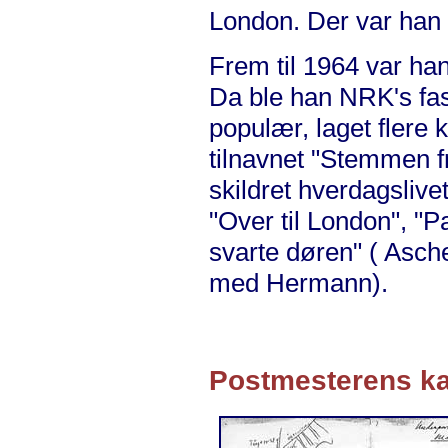
London. Der var han E
Frem til 1964 var han
Da ble han NRK's fas
populær, laget flere 
tilnavnet "Stemmen f
skildret hverdagslivet
"Over til London", "P
svarte døren" ( Asc
med Hermann).
Postmesterens ka