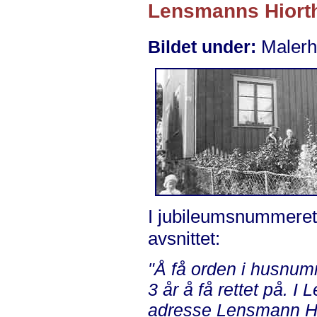
Lensmanns Hiorths
Malerha
Bildet under:
I jubileumsnummeret t
avsnittet:
"Å få orden i husnum
3 år å få rettet på. 
adresse Lensmann Hio