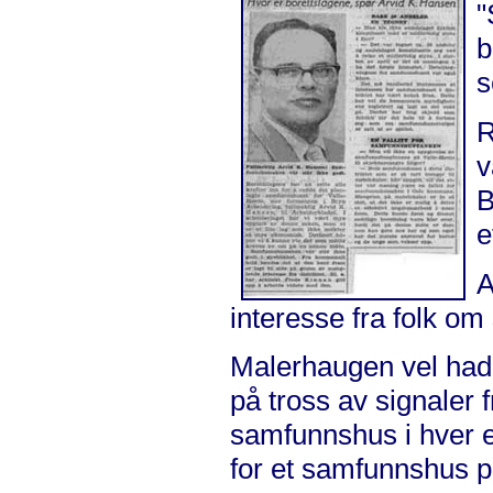
"
b
s
R
v
B
e
A
interesse fra folk o
Malerhaugen vel hadd
på tross av signaler
samfunnshus i hver e
for et samfunnshus 