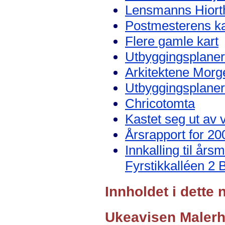
Lensmanns Hiorths
Postmesterens ka
Flere gamle kart
Utbyggingsplaner
Arkitektene Morg
Utbyggingsplaner
Chricotomta
Kastet seg ut av v
Årsrapport for 20
Innkalling til års
Fyrstikkalléen 2 
Innholdet i dett
Ukeavisen Maler