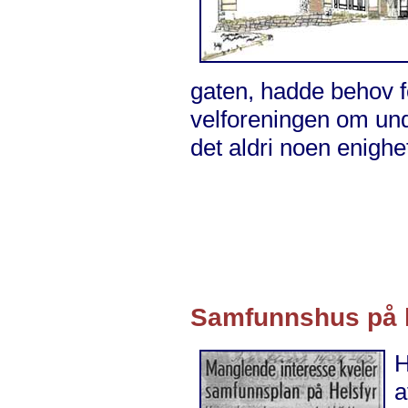
gaten, hadde behov f
velforeningen om und
det aldri noen enighe
Samfunnshus på h
H
a