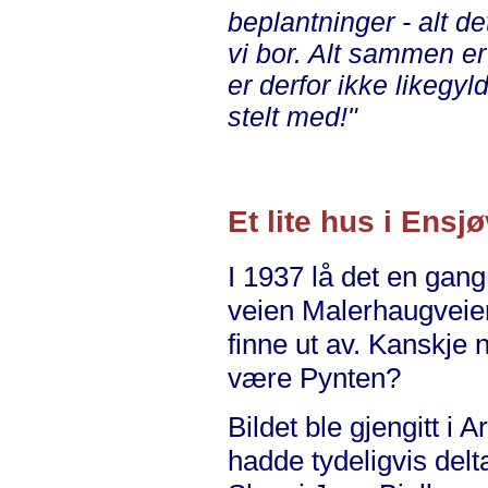
beplantninger - alt 
vi bor. Alt sammen e
er derfor ikke likegyld
stelt med!"
Et lite hus i Ensj
I 1937 lå det en gang
veien Malerhaugveien
finne ut av. Kanskje
være Pynten?
Bildet ble gjengitt i
hadde tydeligvis delt