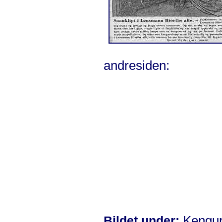
andresiden:
Kengur
Bildet under: