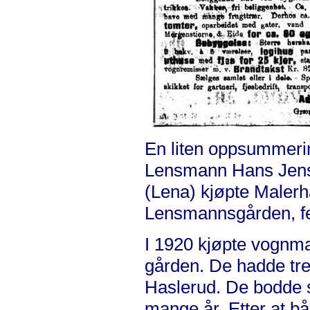
En liten oppsummerin
Lensmann Hans Jens
(Lena) kjøpte Malerh
Lensmannsgården, fen
I 1920 kjøpte vognm
gården. De hadde tre
Haslerud. De bodde 
mange år. Etter at b