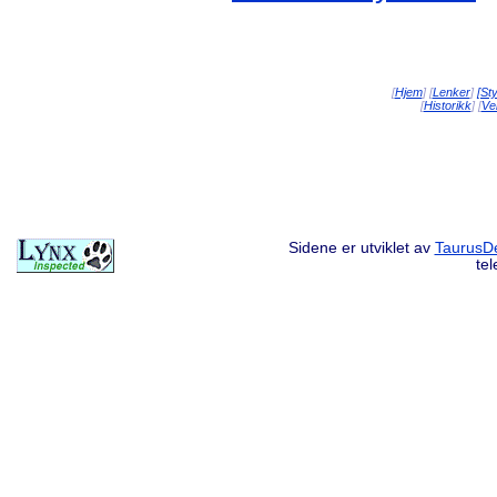
[
Hjem
] [
Lenker
]
[St
[
Historikk
] [
Vei
Sidene er utviklet av
TaurusDe
te