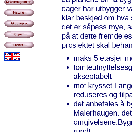
dager har utbygger v
klar beskjed om hva s
det er såpass mye, så
på at dette fremdeles
prosjektet skal behand
maks 5 etasjer 
tomteutnyttelses
akseptabelt
mot krysset Lan
reduseres og til
det anbefales å b
Malerhaugen, dette
omgivelsene.Byg
rundt