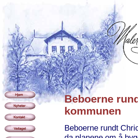
Beboerne rundt
kommunen
Beboerne rundt Chric
da planene om å bygge