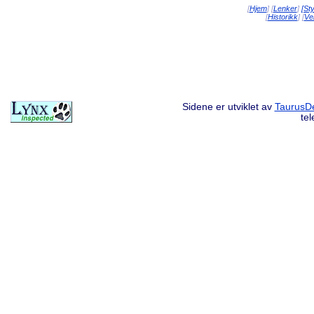
[
Hjem
] [
Lenker
]
[St
[
Historikk
] [
Vei
Sidene er utviklet av
TaurusDe
te