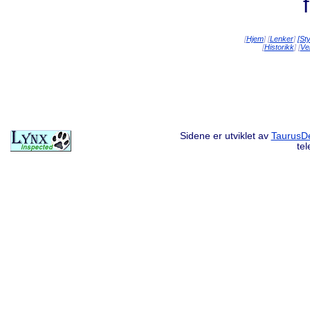
[
Hjem
] [
Lenker
]
[St
[
Historikk
] [
Vei
Sidene er utviklet av
TaurusDe
te