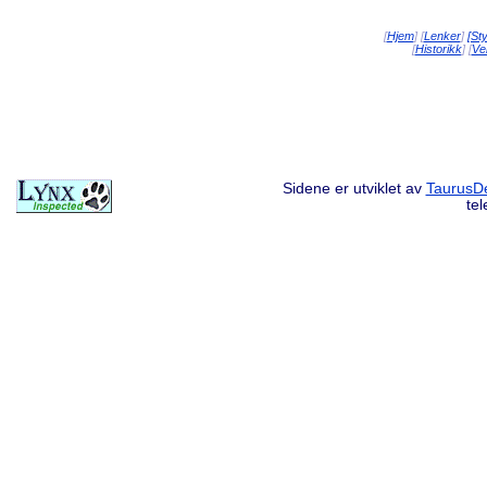
[
Hjem
] [
Lenker
]
[St
[
Historikk
] [
Vei
Sidene er utviklet av
TaurusDe
te