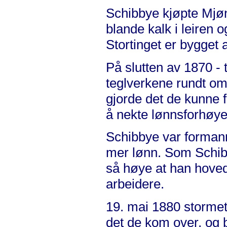
Schibbye kjøpte Mjøn
blande kalk i leiren o
Stortinget er bygget a
På slutten av 1870 - 
teglverkene rundt om
gjorde det de kunne 
å nekte lønnsforhøye
Schibbye var formann
mer lønn. Som Schib
så høye at han hoveds
arbeidere.
19. mai 1880 stormet
det de kom over, og b