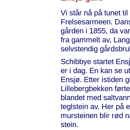
Vi står nå på tunet t
Frelsesarmeen. Dans
gården i 1855, da var
fra gammelt av, Lang
selvstendig gårdsbru
Schibbye startet Ensj
er i dag. En kan se u
Ensjø. Etter istiden 
Lillebergbekken førte
blandet med saltvann,
teglstein av. Her på 
mursteinen blir rød nå
stein.