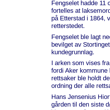
Fengselet hadde 11 ce
fortelles at laksemo
på Etterstad i 1864, v
retterstedet.
Fengselet ble lagt ne
bevilget av Stortinge
kundegrunnlag.
I arken som vises fra
fordi Aker kommune h
rettsaker ble holdt d
ordning der alle ret
Hans Jensenius Hior
gården til den siste d