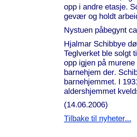
opp i andre etasje. S
gevær og holdt arbei
Nystuen påbegynt ca 
Hjalmar Schibbye død
Teglverket ble solgt 
opp igjen på murene 
barnehjem der. Schib
barnehjemmet. I 1931
aldershjemmet kveld
(14.06.2006)
Tilbake til nyheter...