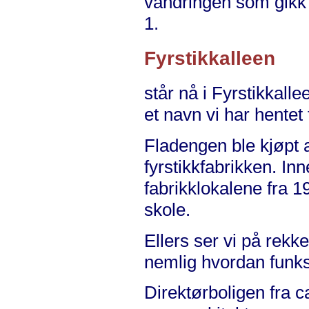
vandringen som gikk 
1.
Fyrstikkalleen
står nå i Fyrstikkall
et navn vi har hentet 
Fladengen ble kjøpt a
fyrstikkfabrikken. In
fabrikklokalene fra 1
skole.
Ellers ser vi på rekk
nemlig hvordan funk
Direktørboligen fra 