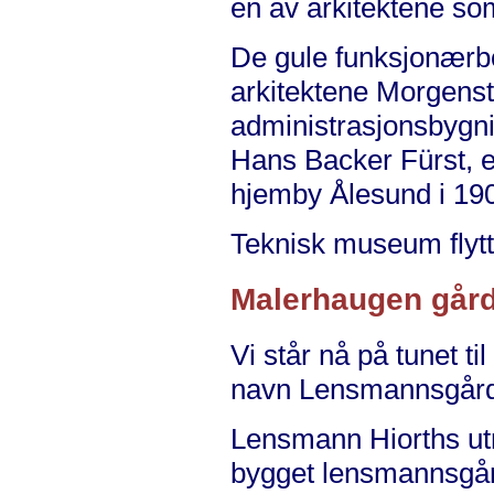
en av arkitektene so
De gule funksjonærbo
arkitektene Morgenst
administrasjonsbygnin
Hans Backer Fürst, e
hjemby Ålesund i 190
Teknisk museum flytt
Malerhaugen går
Vi står nå på tunet t
navn Lensmannsgårde
Lensmann Hiorths utn
bygget lensmannsgård