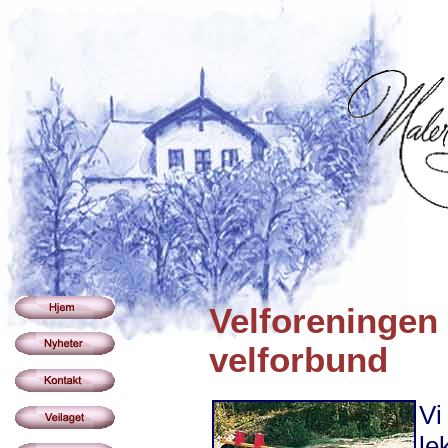
Velforeningen 
velforbund
Vi
le