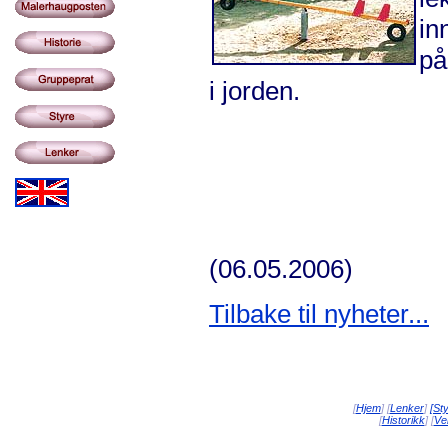
in
på
i jorden.
(06.05.2006)
Tilbake til nyheter...
[
Hjem
] [
Lenker
]
[St
[
Historikk
] [
Vei