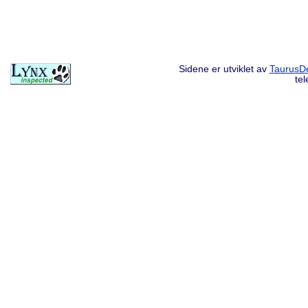
Sidene er utviklet av
TaurusDe
te