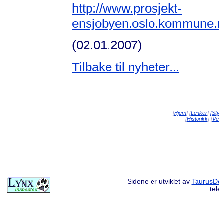
http://www.prosjekt-
ensjobyen.oslo.kommune.n
(02.01.2007)
Tilbake til nyheter...
[
Hjem
] [
Lenker
]
[St
[
Historikk
] [
Vei
Sidene er utviklet av
TaurusDe
te