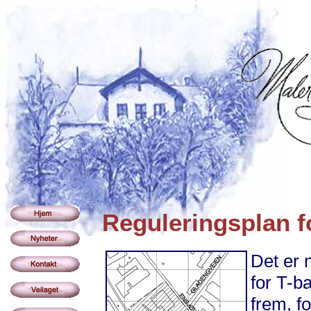
Reguleringsplan f
Det er 
for T-b
frem, fo