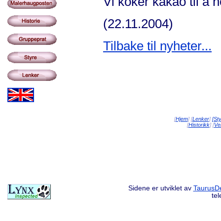
Vi koker kakao til å
(22.11.2004)
Tilbake til nyheter...
[
Hjem
] [
Lenker
]
[St
[
Historikk
] [
Vei
Sidene er utviklet av
TaurusDe
te