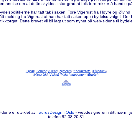
en anelse om at dette skyldes i stor grad at folk foretrekker å handle på
 bydelspolitikerne har tatt tak i saken. Tore Vigerust fra Høyre og Øivin
fått melding fra Vigerust at han har tatt saken opp i bydelsutvalget. D
ikktorget. Dette brevet vil bli lagt ut som nyhet på web-sidene til bydel
[
Hjem
] [
Lenker
]
[Styre
] [
Nyheter
] [
Kontaktside
] [
Økonomi
]
[
Historikk
] [
Veilag]
[
Malerhaugposten
] [
English
]
Toppen
idene er utviklet av
TaurusDesign i Oslo
- webdesigneren i ditt nærmilj
telefon 92 08 20 31