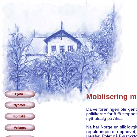
Moblisering mo
Da velforeningen ble kjent
politikerne for å få stoppe
nytt utsalg på Alna.
Nå har Norge en slik lovgiv
reguleringen er opphevet, 
Helsfyr. Polet på Fyrstikk