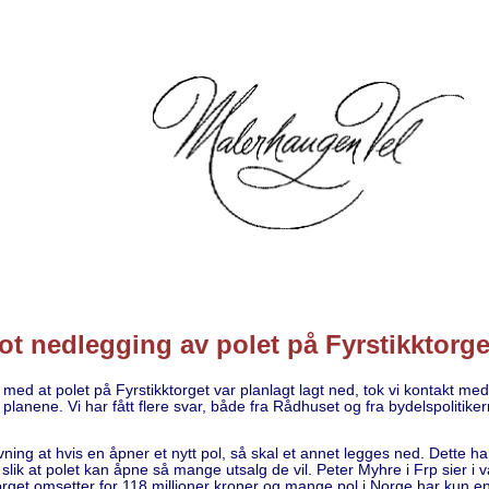
t nedlegging av polet på Fyrstikktorge
 med at polet på Fyrstikktorget var planlagt lagt ned, tok vi kontakt med
t planene. Vi har fått flere svar, både fra Rådhuset og fra bydelspolitiker
ning at hvis en åpner et nytt pol, så skal et annet legges ned. Dette har
slik at polet kan åpne så mange utsalg de vil. Peter Myhre i Frp sier i
torget omsetter for 118 millioner kroner og mange pol i Norge har kun e