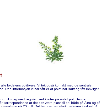
t
 alle bydelens politikere. Vi tok også kontakt med de sentrale
ne. Den informasjon vi har fått er at polet har søkt og fått innvilget
 inntil i dag vært regulert ved kvoter på antall pol. Denne
 vår korrespondanse at det bør være plass til pol både på Alna og på
n omsetning på 20 mill. Det har vært en sterk nedgang i salget på