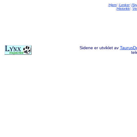
[
Hjem
] [
Lenker
]
[St
[
Historikk
] [
Vei
Sidene er utviklet av
TaurusDe
te