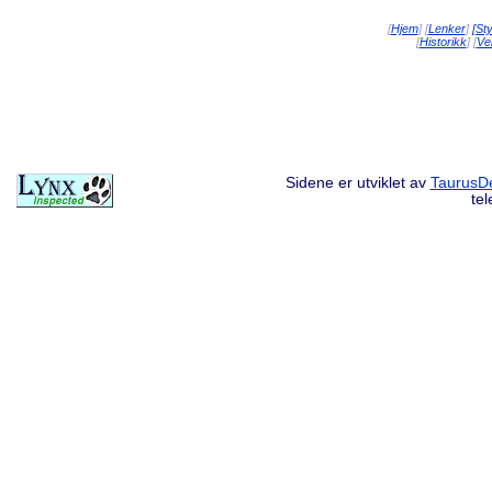
[
Hjem
] [
Lenker
]
[St
[
Historikk
] [
Vei
Sidene er utviklet av
TaurusDe
te