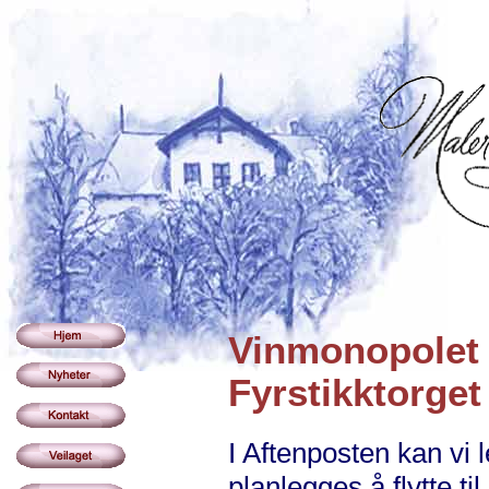
Vinmonopolet p
Fyrstikktorget
I Aftenposten kan vi 
planlegges å flytte til