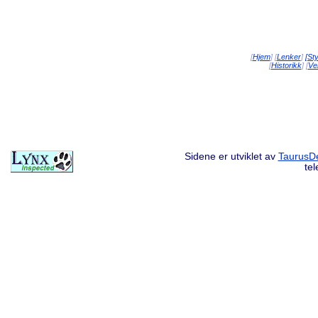
[
Hjem
] [
Lenker
]
[St
[
Historikk
] [
Vei
Sidene er utviklet av
TaurusDe
te