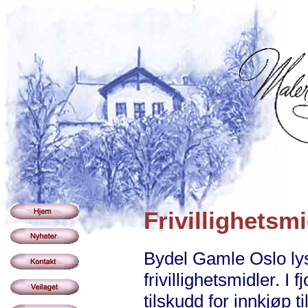
Frivillighetsm
Bydel Gamle Oslo lys
frivillighetsmidler. I
tilskudd for innkjøp 