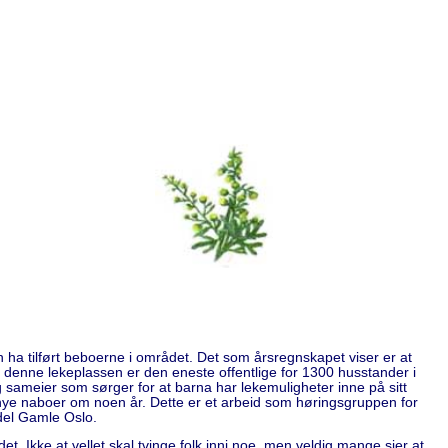
n ha tilført beboerne i området. Det som årsregnskapet viser er at
t denne lekeplassen er den eneste offentlige for 1300 husstander i
 sameier som sørger for at barna har lekemuligheter inne på sitt
sen nye naboer om noen år. Dette er et arbeid som høringsgruppen for
ydel Gamle Oslo.
ådet. Ikke at vellet skal tvinge folk inni noe, men veldig mange sier at