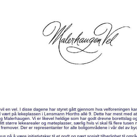
vil en vel. I disse dagene har styret gått gjennom hva velforeningen ka
ad vært på lekeplassen i Lensmann Hiorths allé 9. Dette har mest med a
g Malerhaugen. Vi er likevel heldige som har godt drevne borettslag og
 litt større lekearealer og møteplasser, særlig hvis vi skal få flere tu
v fremover. Der er representanter for alle boligområdene i vår del av b
s på å være initiativtaker til et godt og nært sosialt tilhørlighet til omr