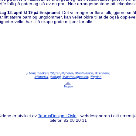
effe folk på gaten og slå av en prat. Noe arrangementene på lekeplassen
dag 13. april kl 19 på Ensjøtunet
. Det vi trenger er flere folk, gjerne sm
r litt større barn og ungdommer, kan vellet bidra til at de også oppleve
gheter vellet har til å skape gode miljøer for alle.
[
Hjem
] [
Lenker
]
[Styre
] [
Nyheter
] [
Kontaktside
] [
Økonomi
]
[
Historikk
] [
Veilag]
[
Malerhaugposten
] [
English
]
Toppen
idene er utviklet av
TaurusDesign i Oslo
- webdesigneren i ditt nærmilj
telefon 92 08 20 31