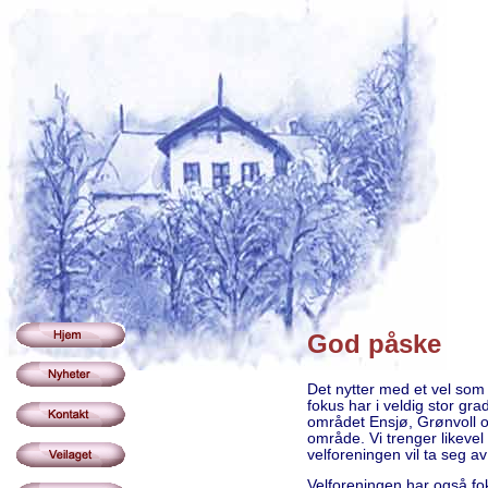
God påske
Det nytter med et vel som 
fokus har i veldig stor gr
området Ensjø, Grønvoll o
område. Vi trenger likevel
velforeningen vil ta seg a
Velforeningen har også foku