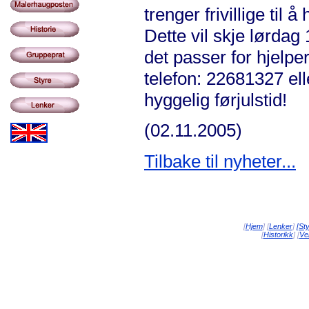
trenger frivillige til 
Dette vil skje lørdag
det passer for hjelpe
telefon: 22681327 el
hyggelig førjulstid!
(02.11.2005)
Tilbake til nyheter...
[
Hjem
] [
Lenker
]
[St
[
Historikk
] [
Vei