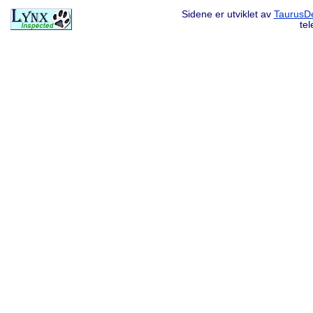
Sidene er utviklet av
TaurusDe
te