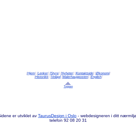
[
Hjem
] [
Lenker
]
[Styre
] [
Nyheter
] [
Kontaktside
] [
Økonomi
]
[
Historikk
] [
Veilag]
[
Malerhaugposten
] [
English
]
Toppen
idene er utviklet av
TaurusDesign i Oslo
- webdesigneren i ditt nærmilj
telefon 92 08 20 31