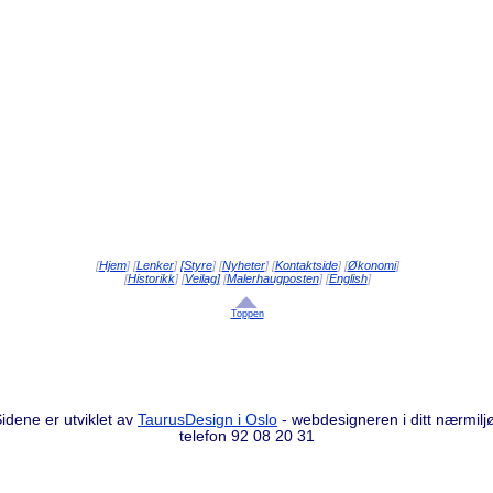
[
Hjem
] [
Lenker
]
[Styre
] [
Nyheter
] [
Kontaktside
] [
Økonomi
]
[
Historikk
] [
Veilag]
[
Malerhaugposten
] [
English
]
Toppen
idene er utviklet av
TaurusDesign i Oslo
- webdesigneren i ditt nærmilj
telefon 92 08 20 31