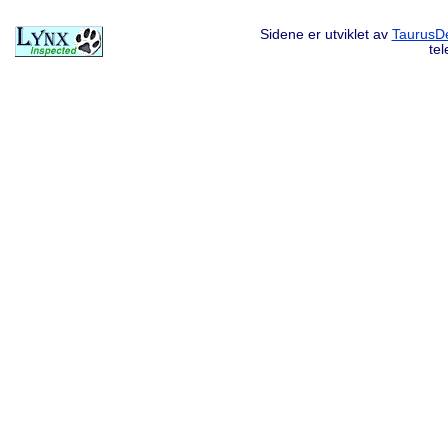
Sidene er utviklet av
TaurusDe
te