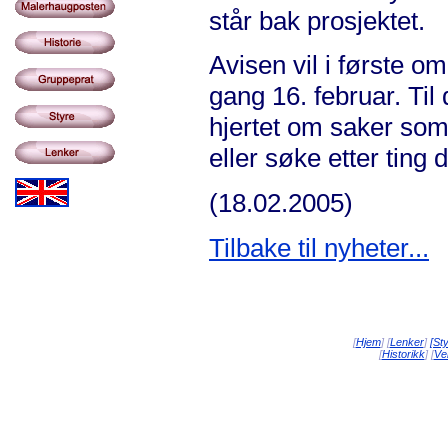
står bak prosjektet.
Avisen vil i første 
gang 16. februar. Til
hjertet om saker so
eller søke etter ting 
(18.02.2005)
Tilbake til nyheter...
[
Hjem
] [
Lenker
]
[St
[
Historikk
] [
Vei