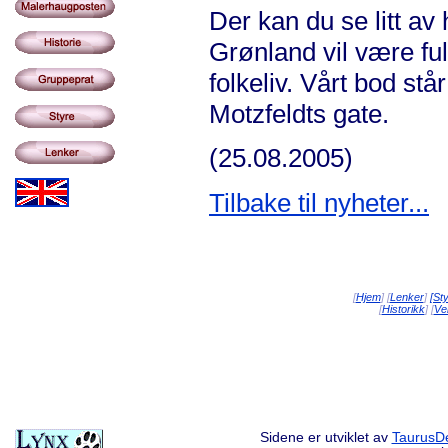
Der kan du se litt av
Grønland vil være full 
folkeliv. Vårt bod s
Motzfeldts gate.
(25.08.2005)
Tilbake til nyheter...
[
Hjem
] [
Lenker
]
[St
[
Historikk
] [
Vei
Sidene er utviklet av
TaurusDe