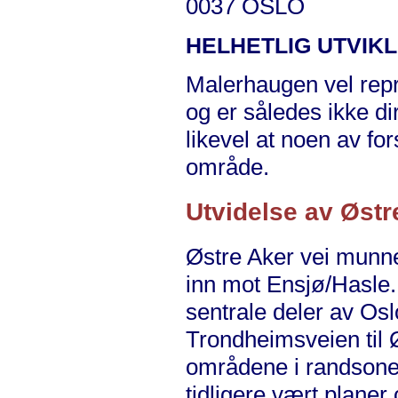
0037 OSLO
HELHETLIG UTVIK
Malerhaugen vel repr
og er således ikke di
likevel at noen av f
område.
Utvidelse av Østr
Østre Aker vei munner
inn mot Ensjø/Hasle.
sentrale deler av Osl
Trondheimsveien til Øs
områdene i randsonen
tidligere vært planer