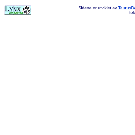
Sidene er utviklet av
TaurusDe
te