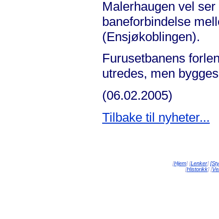
Malerhaugen vel ser d
baneforbindelse mel
(Ensjøkoblingen).
Furusetbanens forlen
utredes, men bygges
(06.02.2005)
Tilbake til nyheter...
[
Hjem
] [
Lenker
]
[St
[
Historikk
] [
Vei